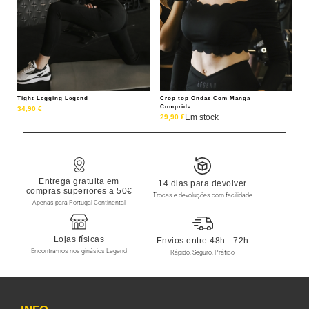
Tight Legging Legend
Crop top Ondas Com Manga
Comprida
34,90
€
Em stock
29,90
€
Entrega gratuita em
14 dias para devolver
compras superiores a 50€
Trocas e devoluções com facilidade
Apenas para Portugal Continental
Lojas físicas
Envios entre 48h - 72h
Encontra-nos nos ginásios Legend
Rápido. Seguro. Prático