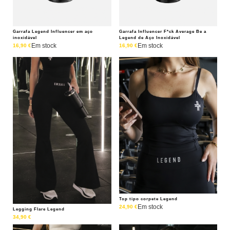
Garrafa Legend Influencer em aço
Garrafa Influencer F*ck Average Be a
inoxidável
Legend de Aço Inoxidável
Em stock
Em stock
16,90
€
16,90
€
Top tipo corpete Legend
Em stock
24,90
€
Legging Flare Legend
34,90
€