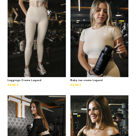
Leggings Creme Legend
Baby tee creme Legend
34,90
€
24,90
€