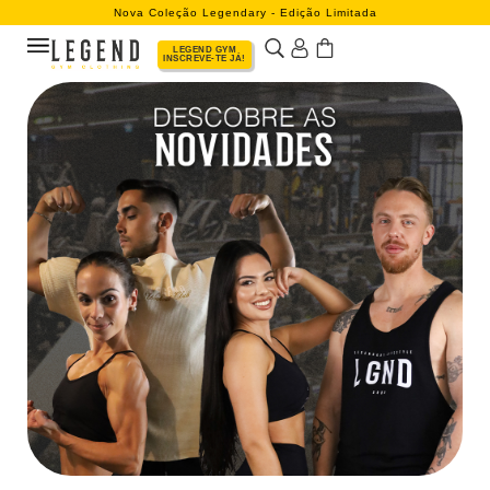
Nova Coleção Legendary - Edição Limitada
LEGEND GYM
INSCREVE-TE JÁ!