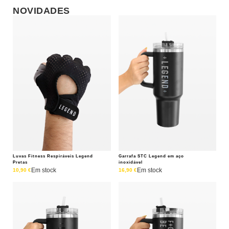
NOVIDADES
Luvas Fitness Respiráveis Legend
Garrafa STC Legend em aço
Pretas
inoxidável
Em stock
Em stock
10,90
€
16,90
€