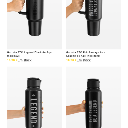
Garrafa STC Legend Black de Aço
Garrafa STC Fck Average be a
Inoxidável
Legend de Aço Inoxidável
Em stock
Em stock
16,90
€
16,90
€