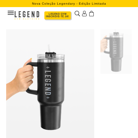
Nova Coleção Legendary - Edição Limitada
LEGEND GYM
INSCREVE-TE JÁ!