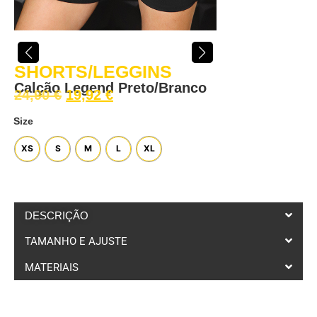
SHORTS/LEGGINS
Calção Legend Preto/Branco
24,90
€
19,92
€
Size
XS
S
M
L
XL
DESCRIÇÃO
TAMANHO E AJUSTE
MATERIAIS