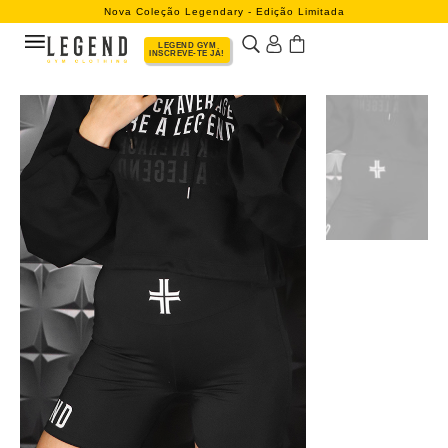
Nova Coleção Legendary - Edição Limitada
LEGEND GYM
INSCREVE-TE JÁ!