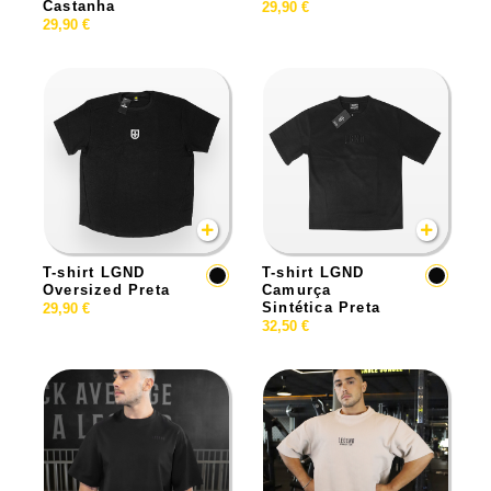
Castanha
29,90
€
29,90
€
T-shirt LGND
T-shirt LGND
Oversized Preta
Camurça
Sintética Preta
29,90
€
32,50
€