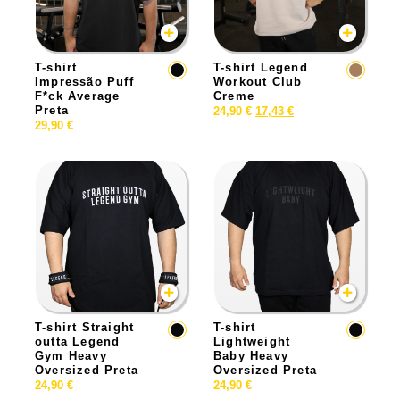
T-shirt
T-shirt Legend
Impressão Puff
Workout Club
F*ck Average
Creme
Preta
24,90
€
17,43
€
29,90
€
T-shirt Straight
T-shirt
outta Legend
Lightweight
Gym Heavy
Baby Heavy
Oversized Preta
Oversized Preta
24,90
€
24,90
€