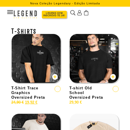
Nova Coleção Legendary - Edição Limitada
LEGEND GYM
INSCREVE-TE JÁ!
T-Shirts
T-Shirt Trace
T-shirt Old
Graphics
School
Oversized Preta
Oversized Preta
24,90
€
19,92
€
29,90
€