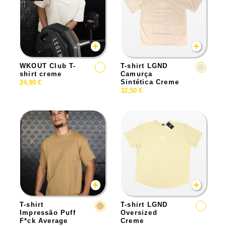
WKOUT Club T-
T-shirt LGND
shirt creme
Camurça
Sintética Creme
24,90
€
32,50
€
T-shirt
T-shirt LGND
Impressão Puff
Oversized
F*ck Average
Creme