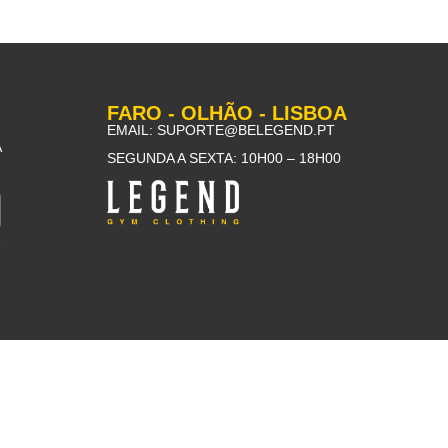
FARO - OLHÃO - LISBOA
EMAIL:
SUPORTE@BELEGEND.PT
A
SEGUNDA A SEXTA: 10H00 – 18H00
R