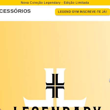
Nova Coleção Legendary - Edição Limitada
CESSÓRIOS
LEGEND GYM INSCREVE-TE JÁ!