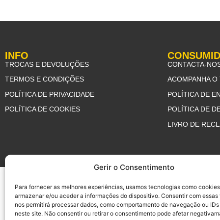
INFO
CONSUMI
TROCAS E DEVOLUÇÕES
CONTACTA-NO
TERMOS E CONDIÇÕES
ACOMPANHA O 
POLÍTICA DE PRIVACIDADE
POLÍTICA DE E
POLÍTICA DE COOKIES
POLÍTICA DE 
LIVRO DE REC
Gerir o Consentimento
Para fornecer as melhores experiências, usamos tecnologias como cookies
armazenar e/ou aceder a informações do dispositivo. Consentir com essas
nos permitirá processar dados, como comportamento de navegação ou IDs
neste site. Não consentir ou retirar o consentimento pode afetar negativam