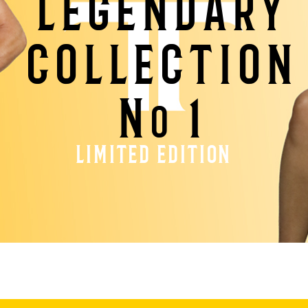
legendary
collection
n
1
o
limited edition