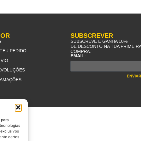
DOR
SUBSCREVER
S
SUBSCREVE E GANHA 10%
DE DESCONTO NA TUA PRIMEIR
TEU PEDIDO
COMPRA.
EMAIL:
NVIO
DEVOLUÇÕES
ENVIA
LAMAÇÕES
 para
 tecnologias
 exclusivos
ante certos