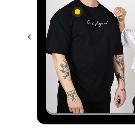
Be a Legend CropTop T-Shirt
Be a Legend Oversized T-shirt
19,90 €
24,90 €
Be a 
Legend Back
19,90
Legend Sport Pants
44,90 €
49,90 €
Be a Legend Oversized T-shirt
24,90 €