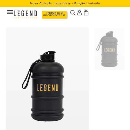
Nova Coleção Legendary - Edição Limitada
LEGEND GYM
INSCREVE-TE JÁ!