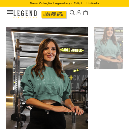
Nova Coleção Legendary - Edição Limitada
LEGEND GYM
INSCREVE-TE JÁ!