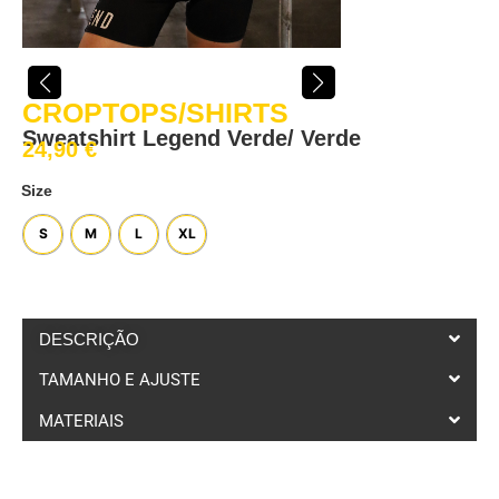
CROPTOPS/SHIRTS
Sweatshirt Legend Verde/ Verde
24,90
€
Size
S
M
L
XL
DESCRIÇÃO
TAMANHO E AJUSTE
MATERIAIS