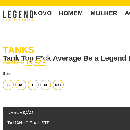
NOVO
HOMEM
MULHER
A
TANKS
Tank Top F*ck Average Be a Legend 
24,90
€
19,92
€
Size
S
M
L
XL
XXL
DESCRIÇÃO
TAMANHO E AJUSTE