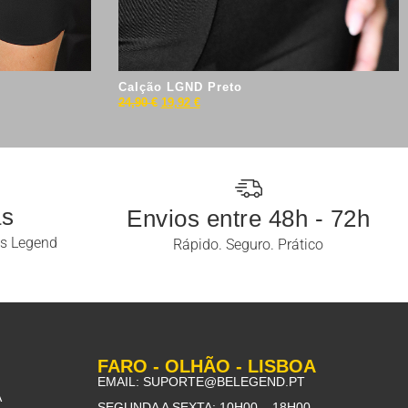
Calção LGND Preto
24,90
€
19,92
€
as
Envios entre 48h - 72h
os Legend
Rápido. Seguro. Prático
FARO - OLHÃO - LISBOA
EMAIL:
SUPORTE@BELEGEND.PT
A
SEGUNDA A SEXTA: 10H00 – 18H00