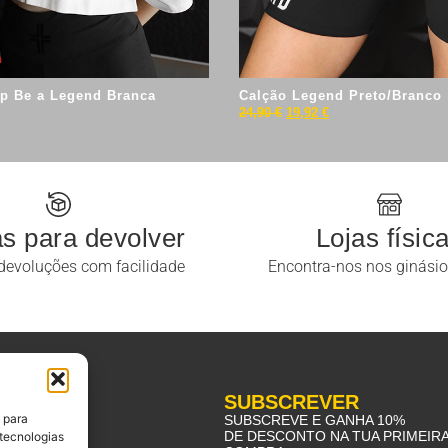
op Be a Legend Branca
Calção Legend Preto/Branco
24,90
€
19,92
€
as para devolver
Lojas físic
devoluções com facilidade
Encontra-nos nos ginási
DOR
SUBSCREVER
 para
S
SUBSCREVE E GANHA 10%
DE DESCONTO NA TUA PRIMEIR
 tecnologias