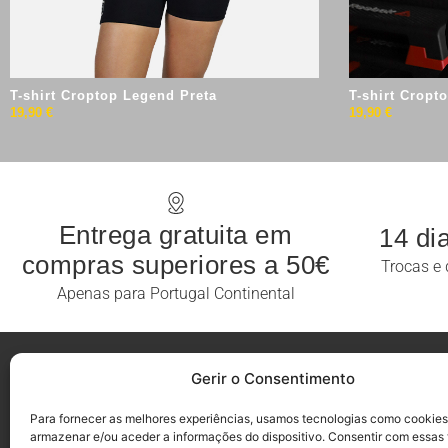
T-shirt Croptop Legend Preta
T-shirt Cropt
19,90
€
19,90
€
Entrega gratuita em
14 di
compras superiores a 50€
Trocas e 
Apenas para Portugal Continental
Gerir o Consentimento
INFO
CONSUMI
Para fornecer as melhores experiências, usamos tecnologias como cookies
TROCAS E DEVOLUÇÕES
CONTACTA-NO
armazenar e/ou aceder a informações do dispositivo. Consentir com essas