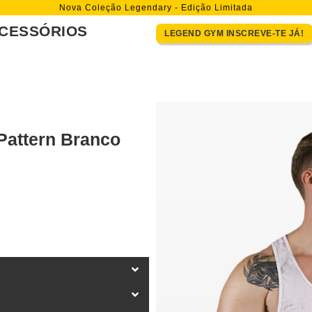
Nova Coleção Legendary - Edição Limitada
CESSÓRIOS
LEGEND GYM INSCREVE-TE JÁ!
Pattern Branco